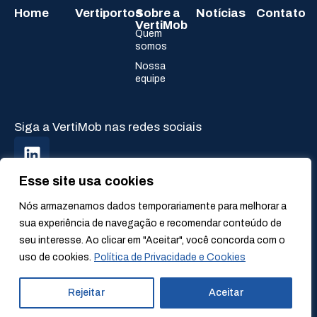
Home
Vertiportos
Sobre a
Notícias
Contato
VertiMob
Quem
somos
Nossa
equipe
Siga a VertiMob nas redes sociais
Esse site usa cookies
Nós armazenamos dados temporariamente para melhorar a
sua experiência de navegação e recomendar conteúdo de
seu interesse. Ao clicar em "Aceitar", você concorda com o
Política de Privacidade e Cookies
Termos de Uso
uso de cookies.
Política de Privacidade e Cookies
© VertiMob. Todos os direitos reservados. 2024
Design by Agência Hiro.
Rejeitar
Aceitar